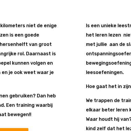
skilometers niet de enige
Is een unieke leest
lezen is een goede
het leren lezen nie
hersenhelft van groot
met jullie aan de sl
ngrijke rol. Daarnaast is
ontspanningsoefen
soepel kunnen volgen en
bewegingsoefening
en je ook weet waar je
leesoefeningen.
Hoe gaat het in zij
unnen gebruiken? Dan heb
We trappen de train
nd. Een training waarbij
elkaar beter leren k
gaat bewegen!!
Waar houdt hij van?
kind zelf dat het l