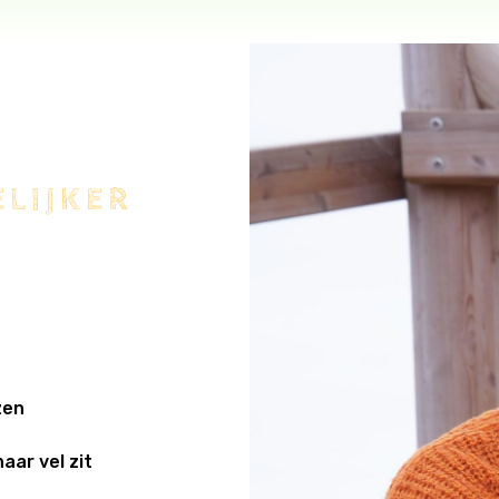
ELIJKER
zen
haar vel zit