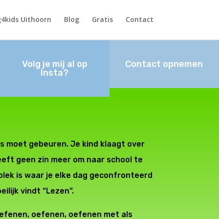
4kids Uithoorn
Blog
Gratis
Contact
Volg je mij al op
Contact opnemen
Insta?
ets moet gebeuren. Je kind klaagt over
eeft geen zin meer om naar school te
 plek is waar je elke dag geconfronteerd
ilijk vindt “Lezen”.
oefenen, oefenen, oefenen met als