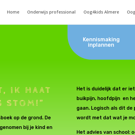
Home
Onderwijs professional
Oog4kids Almere
Oog
Kennismaking
inplannen
T, IK HAAT
Het is duidelijk dat er i
buikpijn, hoofdpijn en h
S STOM!”
gaan. Logisch als dit de
esboek op de grond. De
wordt met dat wat je moe
genomen bij je kind en
Het advies van school: 