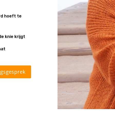
rd hoeft te
e knie krijgt
aat
ngsgesprek