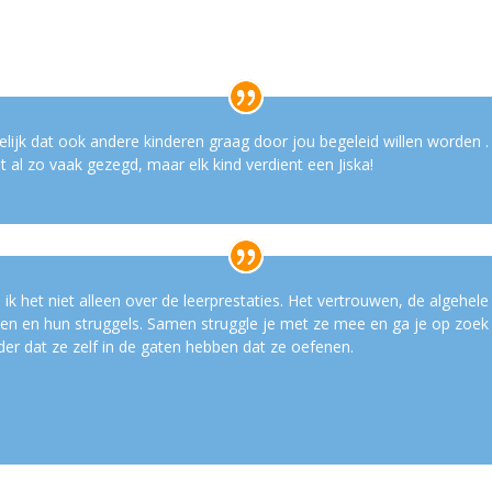
pelijk dat ook andere kinderen graag door jou begeleid willen worden
t al zo vaak gezegd, maar elk kind verdient een Jiska!
 ik het niet alleen over de leerprestaties. Het vertrouwen, de algehele
hten en hun struggels. Samen struggle je met ze mee en ga je op zoek 
er dat ze zelf in de gaten hebben dat ze oefenen.