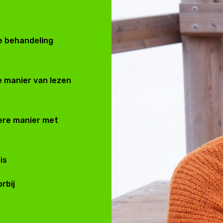
ie behandeling
ne manier van lezen
dere manier met
is
rbij